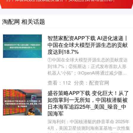
淘配网 相关话题
智慧家配资APP下载 AI进化速递丨
中国在全球大模型开源生态的贡献
度达到18.7%
①中国在全球大模型开源生态的贡献度达
到18.7%；②拓斯达：正式发布首款人形
机器人“小拓”；③OpenAl将通过减少微软
和其他合作伙伴的收入分成获得500亿美
查看：
112
分类：
配资官网
元....
盛谷策略APP下载 变化巨大！从了
如指掌到一无所知，中国核潜艇被
日本海军追踪25年_美国_噪音_中
国海军
深海利剑：中国核潜艇的静音革命 2025年
4月，美国卫星侦测到海南某基地一次性集