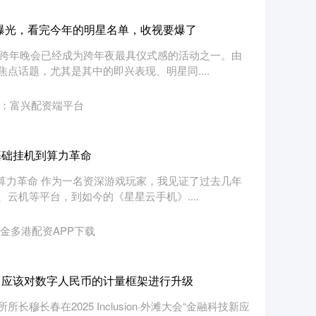
阵容曝光，看完今年的明星名单，收视要爆了
。跨年晚会已经成为跨年夜最具仪式感的活动之一。由
点话题，尤其是其中的即兴表现、明星同....
：富兴配资端平台
基础挂机到算力革命
到算力革命 作为一名资深游戏玩家，我见证了过去几年
云机等平台，到如今的《星星云手机》....
金多港配资APP下载
：应该对数字人民币的计量框架进行升级
长春在2025 Inclusion·外滩大会“金融科技新应