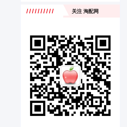
关注 淘配网