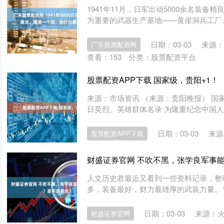
1941年11月，日军出动5000余名装
为重要的武器生产基地——黄崖洞兵工厂。
日期：03-03
来源：
广东股票配资网
查看：
153
分类：
股票配资平台
股票配资APP下载 国家级，贵阳+1！
来源：市场资讯 （来源：贵阳晚报） 国
日英烈、英雄群体名录 为隆重纪念中国人民
日期：03-03
来源
股票配资APP下载
财盛证券官网 不吹不黑，张学良军事
人文历史君最近又看到一些资料记录，整理
多，装备最好，财力最雄厚的武装力量。192
日期：03-03
来源：
财盛证券官网