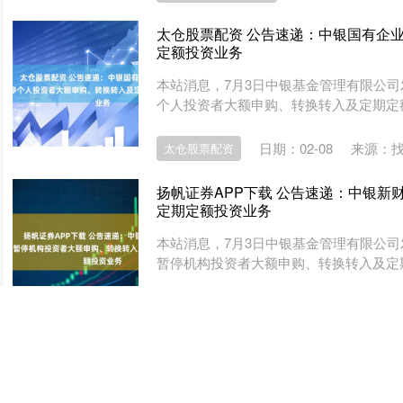
太仓股票配资 公告速递：中银国有企
定额投资业务
本站消息，7月3日中银基金管理有限公
个人投资者大额申购、转换转入及定期定额
日期：02-08
来源：
太仓股票配资
扬帆证券APP下载 公告速递：中银
定期定额投资业务
本站消息，7月3日中银基金管理有限公
暂停机构投资者大额申购、转换转入及定期
日期：02-08
来源
扬帆证券APP下载
铭恩配资 公告速递：富国景利纯债债
换转入及定期定额投资业务
本站消息，7月3日富国基金管理有限公