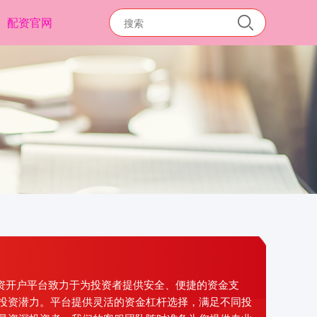
配资官网
配资开户平台致力于为投资者提供安全、便捷的资金支
投资潜力。平台提供灵活的资金杠杆选择，满足不同投