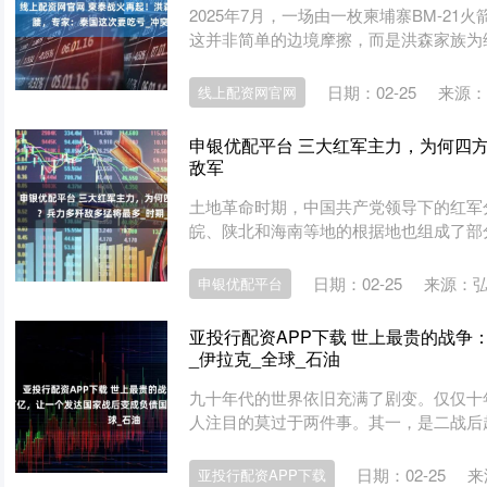
2025年7月，一场由一枚柬埔寨BM-2
这并非简单的边境摩擦，而是洪森家族为维
日期：02-25
来源：
线上配资网官网
申银优配平台 三大红军主力，为何四方
敌军
土地革命时期，中国共产党领导下的红军
皖、陕北和海南等地的根据地也组成了部分
日期：02-25
来源：
申银优配平台
亚投行配资APP下载 世上最贵的战争
_伊拉克_全球_石油
九十年代的世界依旧充满了剧变。仅仅十
人注目的莫过于两件事。其一，是二战后超
日期：02-25
来
亚投行配资APP下载