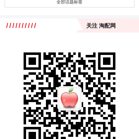
全部话题标签
关注 淘配网