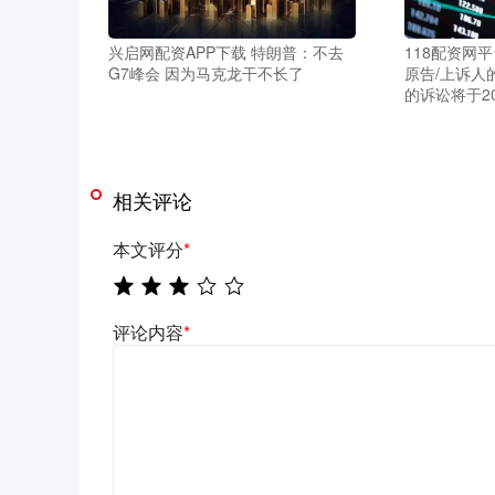
兴启网配资APP下载 特朗普：不去
118配资网
G7峰会 因为马克龙干不长了
原告/上诉人
的诉讼将于2
相关评论
本文评分
*
评论内容
*