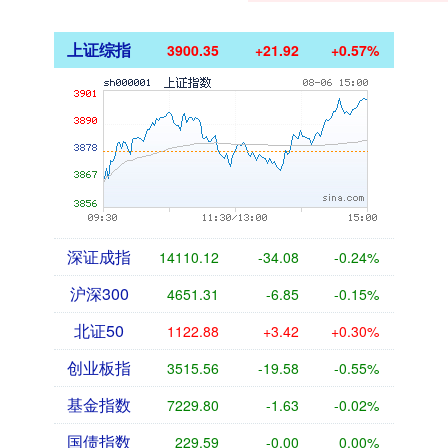
上证综指
3900.35
+21.92
+0.57%
深证成指
14110.12
-34.08
-0.24%
沪深300
4651.31
-6.85
-0.15%
北证50
1122.88
+3.42
+0.30%
创业板指
3515.56
-19.58
-0.55%
基金指数
7229.80
-1.63
-0.02%
国债指数
229.59
-0.00
0.00%