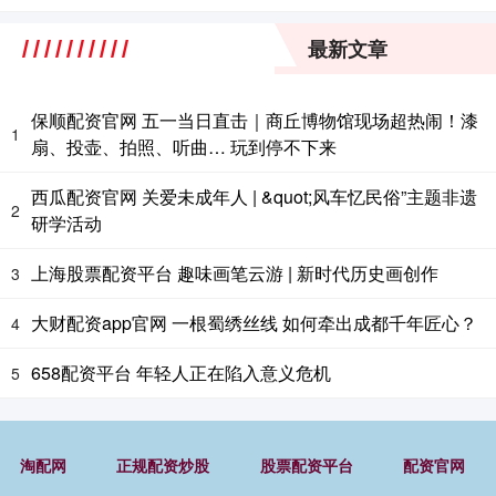
最新文章
保顺配资官网 五一当日直击｜商丘博物馆现场超热闹！漆
1
扇、投壶、拍照、听曲… 玩到停不下来
西瓜配资官网 关爱未成年人 | &quot;风车忆民俗”主题非遗
2
研学活动
上海股票配资平台 趣味画笔云游 | 新时代历史画创作
3
大财配资app官网 一根蜀绣丝线 如何牵出成都千年匠心？
4
658配资平台 年轻人正在陷入意义危机
5
淘配网
正规配资炒股
股票配资平台
配资官网