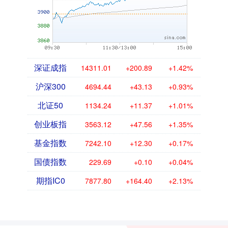
深证成指
14311.01
+200.89
+1.42%
沪深300
4694.44
+43.13
+0.93%
北证50
1134.24
+11.37
+1.01%
创业板指
3563.12
+47.56
+1.35%
基金指数
7242.10
+12.30
+0.17%
国债指数
229.69
+0.10
+0.04%
期指IC0
7877.80
+164.40
+2.13%