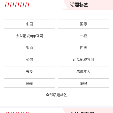
话题标签
中国
国际
大财配资app官网
一根
蜀绣
四线
如何
西瓜配资官网
关爱
未成年人
amp
quot
全部话题标签