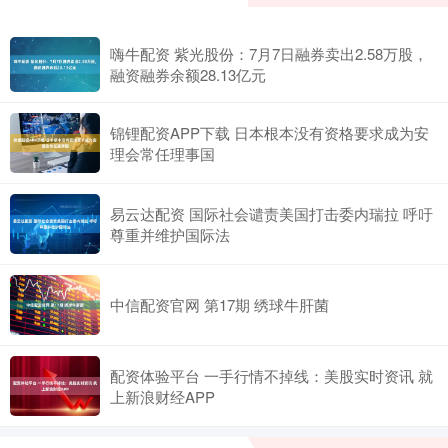
嗨牛配资 紫光股份：7月7日融券卖出2.58万股，
融资融券余额28.13亿元
锦锂配资APP下载 日本根本没有资格要求成为安
理会常任理事国
易云达配资 国际社会谴责美国打击委内瑞拉 呼吁
尊重并维护国际法
中信配资官网 第17期 绣球牛肝菌
配资体验平台 一手行情不掉线：美股实时资讯 就
上新浪财经APP