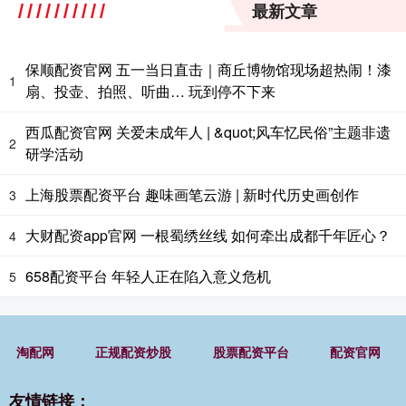
最新文章
保顺配资官网 五一当日直击｜商丘博物馆现场超热闹！漆
1
扇、投壶、拍照、听曲… 玩到停不下来
西瓜配资官网 关爱未成年人 | &quot;风车忆民俗”主题非遗
2
研学活动
上海股票配资平台 趣味画笔云游 | 新时代历史画创作
3
大财配资app官网 一根蜀绣丝线 如何牵出成都千年匠心？
4
658配资平台 年轻人正在陷入意义危机
5
淘配网
正规配资炒股
股票配资平台
配资官网
友情链接：