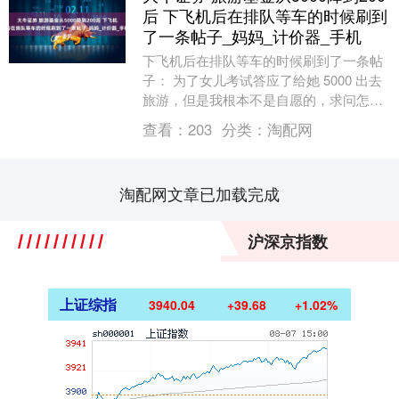
后 下飞机后在排队等车的时候刷到
了一条帖子_妈妈_计价器_手机
下飞机后在排队等车的时候刷到了一条帖
子： 为了女儿考试答应了给她 5000 出去
旅游，但是我根本不是自愿的，求问怎么
才能不着痕迹的把她的旅游资金降下来。
查看：
203
分类：
淘配网
热评第....
淘配网文章已加载完成
沪深京指数
上证综指
3940.04
+39.68
+1.02%