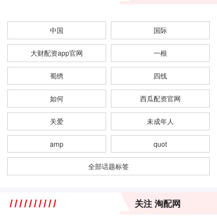
中国
国际
大财配资app官网
一根
蜀绣
四线
如何
西瓜配资官网
关爱
未成年人
amp
quot
全部话题标签
关注 淘配网