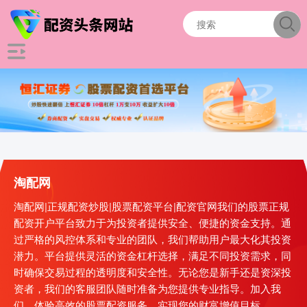
淘配网
淘配网|正规配资炒股|股票配资平台|配资官网我们的股票正规
配资开户平台致力于为投资者提供安全、便捷的资金支持。通
过严格的风控体系和专业的团队，我们帮助用户最大化其投资
潜力。平台提供灵活的资金杠杆选择，满足不同投资需求，同
时确保交易过程的透明度和安全性。无论您是新手还是资深投
资者，我们的客服团队随时准备为您提供专业指导。加入我
们，体验高效的股票配资服务，实现您的财富增值目标。